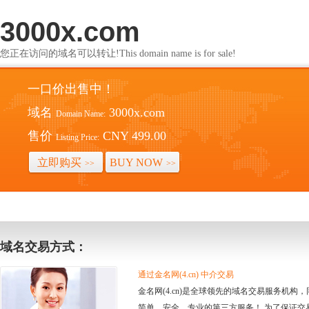
3000x.com
您正在访问的域名可以转让!This domain name is for sale!
一口价出售中！
域名
3000x.com
Domain Name:
售价
CNY 499.00
Listing Price:
立即购买
BUY NOW
>>
>>
域名交易方式：
通过金名网(4.cn) 中介交易
金名网(4.cn)是全球领先的域名交易服务机
简单、安全、专业的第三方服务！ 为了保证交