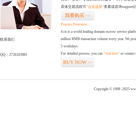
具体交易流程可
“点击这里”
查看或咨询support@
我要购买
>>
Process Overview:
4.cn is a world leading domain escrow service plat
million RMB transaction volume every year. We promi
联系我们
5 workdays.
For detailed process, you can
“visit here”
or contact
QQ：2726103981
BUY NOW
>>
Copyright © 1998 -2025 ww